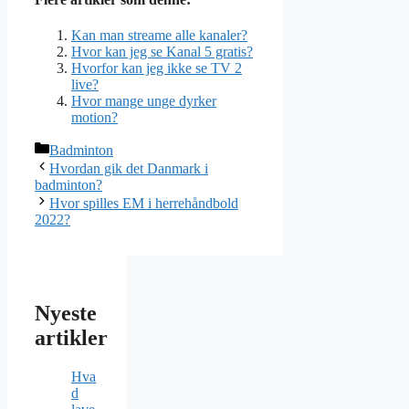
Kan man streame alle kanaler?
Hvor kan jeg se Kanal 5 gratis?
Hvorfor kan jeg ikke se TV 2
live?
Hvor mange unge dyrker
motion?
Kategorier
Badminton
Hvordan gik det Danmark i
badminton?
Hvor spilles EM i herrehåndbold
2022?
Nyeste
artikler
Hva
d