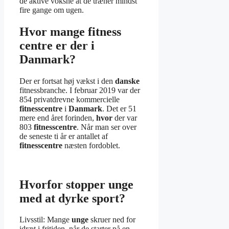
de aktive voksne at de træner mindst
fire gange om ugen.
Hvor mange fitness
centre er der i
Danmark?
Der er fortsat høj vækst i den
danske
fitnessbranche. I februar 2019 var der
854 privatdrevne kommercielle
fitnesscentre
i
Danmark
. Det er 51
mere end året forinden,
hvor
der var
803
fitnesscentre
. Når man ser over
de seneste ti år er antallet af
fitnesscentre
næsten fordoblet.
Hvorfor stopper unge
med at dyrke sport?
Livsstil: Mange
unge
skruer ned for
idræt i fritiden, når de starter på en