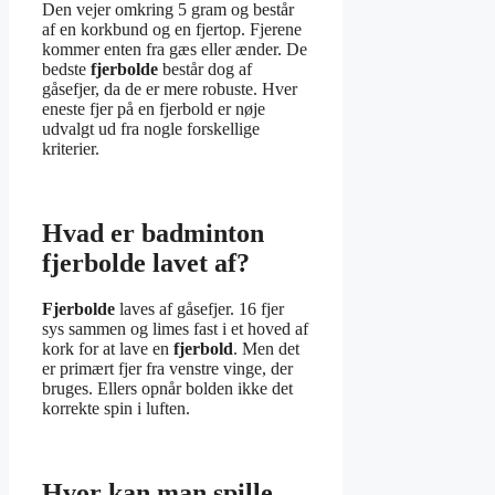
Den vejer omkring 5 gram og består
af en korkbund og en fjertop. Fjerene
kommer enten fra gæs eller ænder. De
bedste
fjerbolde
består dog af
gåsefjer, da de er mere robuste. Hver
eneste fjer på en fjerbold er nøje
udvalgt ud fra nogle forskellige
kriterier.
Hvad er badminton
fjerbolde lavet af?
Fjerbolde
laves af gåsefjer. 16 fjer
sys sammen og limes fast i et hoved af
kork for at lave en
fjerbold
. Men det
er primært fjer fra venstre vinge, der
bruges. Ellers opnår bolden ikke det
korrekte spin i luften.
Hvor kan man spille