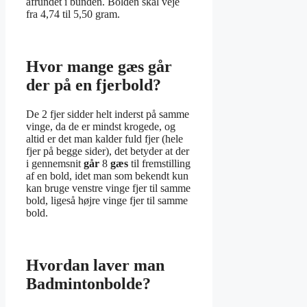
afrundet i bunden. Bolden skal veje
fra 4,74 til 5,50 gram.
Hvor mange gæs går
der på en fjerbold?
De 2 fjer sidder helt inderst på samme
vinge, da de er mindst krogede, og
altid er det man kalder fuld fjer (hele
fjer på begge sider), det betyder at der
i gennemsnit
går
8
gæs
til fremstilling
af en bold, idet man som bekendt kun
kan bruge venstre vinge fjer til samme
bold, ligeså højre vinge fjer til samme
bold.
Hvordan laver man
Badmintonbolde?