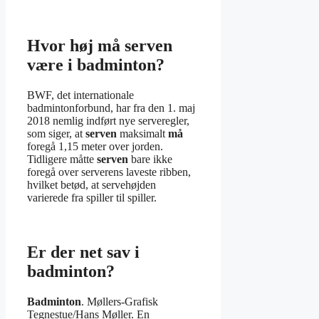
Hvor høj må serven
være i badminton?
BWF, det internationale
badmintonforbund, har fra den 1. maj
2018 nemlig indført nye serveregler,
som siger, at
serven
maksimalt
må
foregå 1,15 meter over jorden.
Tidligere måtte
serven
bare ikke
foregå over serverens laveste ribben,
hvilket betød, at servehøjden
varierede fra spiller til spiller.
Er der net sav i
badminton?
Badminton
. Møllers-Grafisk
Tegnestue/Hans Møller. En