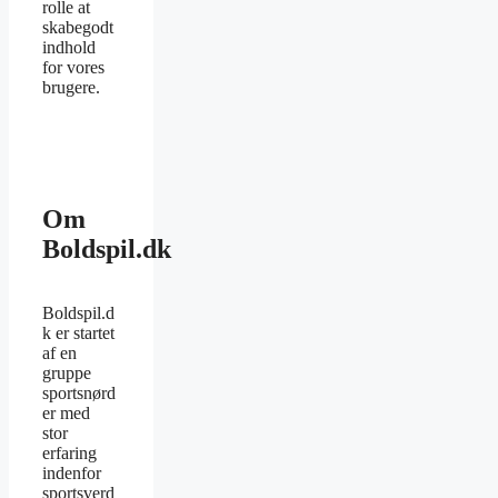
rolle at
skabegodt
indhold
for vores
brugere.
Om
Boldspil.dk
Boldspil.d
k er startet
af en
gruppe
sportsnørd
er med
stor
erfaring
indenfor
sportsverd