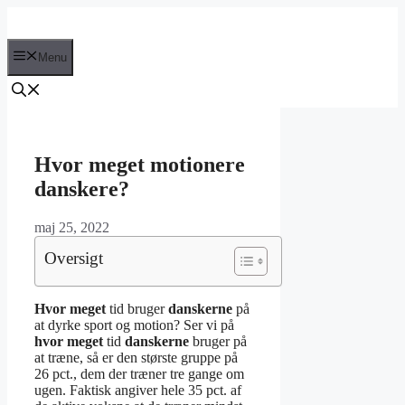
Hop
til
indhold
Menu
Hvor meget motionere
danskere?
maj 25, 2022
Oversigt
Hvor meget
tid bruger
danskerne
på
at dyrke sport og motion? Ser vi på
hvor meget
tid
danskerne
bruger på
at træne, så er den største gruppe på
26 pct., dem der træner tre gange om
ugen. Faktisk angiver hele 35 pct. af