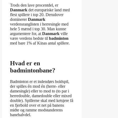
Trods den lave procentdel, er
Danmark
det europæiske land med
flest spillere i top 20. Derudover
dominerer
Danmark
verdensranglisten i herresingle med
hele 5 mænd i top 30. Man kunne
argumentere for, at
Danmark
ville
være verdens bedste til
badminton
med bare 1% af Kinas antal spillere.
Hvad er en
badmintonbane?
Badminton er et indendørs boldspil,
der spilles én mod én (herre- eller
damesingle) eller to mod to (to par i
herredouble, damedouble eller mixed
double). Spillerne skal med ketsjere få
en fjerbold over et net på banens
midte og ramme modstanderens
banehalvdel.