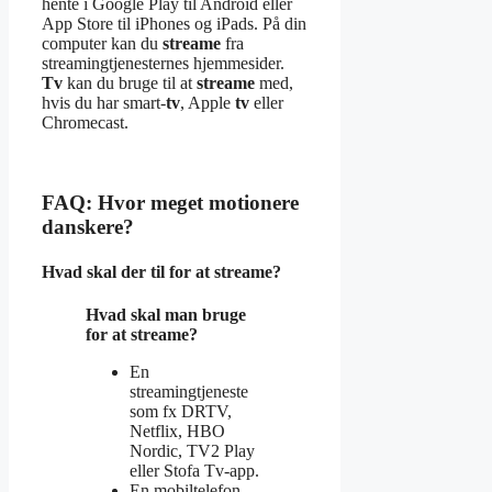
hente i Google Play til Android eller
App Store til iPhones og iPads. På din
computer kan du
streame
fra
streamingtjenesternes hjemmesider.
Tv
kan du bruge til at
streame
med,
hvis du har smart-
tv
, Apple
tv
eller
Chromecast.
FAQ: Hvor meget motionere
danskere?
Hvad skal der til for at streame?
Hvad skal man bruge
for at streame
?
En
streamingtjeneste
som fx DRTV,
Netflix, HBO
Nordic, TV2 Play
eller Stofa Tv-app.
En mobiltelefon,