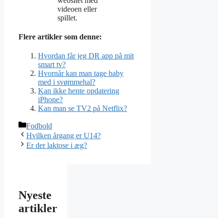
websitet med
videoen eller
spillet.
Flere artikler som denne:
Hvordan får jeg DR app på mit
smart tv?
Hvornår kan man tage baby
med i svømmehal?
Kan ikke hente opdatering
iPhone?
Kan man se TV2 på Netflix?
Kategorier
Fodbold
Hvilken årgang er U14?
Er der laktose i æg?
Nyeste
artikler