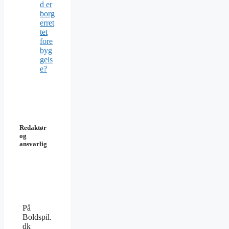
d er
borg
erret
tet
fore
byg
gels
e?
Redaktør
og
ansvarlig
På
Boldspil.
dk