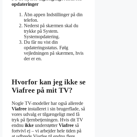
opdateringer
Åbn appen Indstillinger på din
telefon.
Nederst på skærmen skal du
trykke på System.
Systemopdatering.
Du får nu vist din
opdateringsstatus. Følg
vejledningen på skærmen, hvis
der er en.
Hvorfor kan jeg ikke se
Viafree på mit TV?
Nogle TV-modeller har også allerede
Viafree
installeret i sin brugerflade, så
vores udvalg er tilgængeligt med få
tryk på fjernbetjeningen. Hvis dit TV
endnu
ikke
understøtter
Viafree
så
fortvivl ej – vi arbejder hele tiden på
at udbrede Viarfee til endnu flere