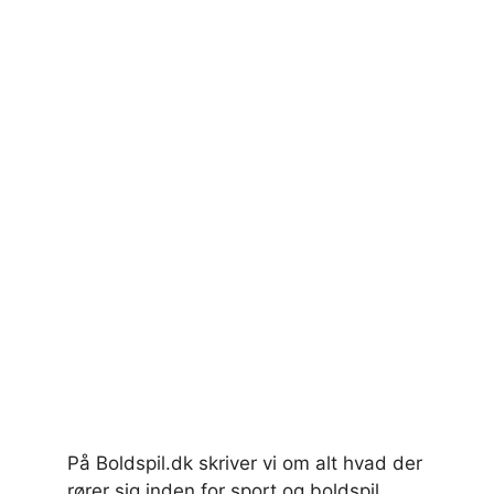
På Boldspil.dk skriver vi om alt hvad der
rører sig inden for sport og boldspil.