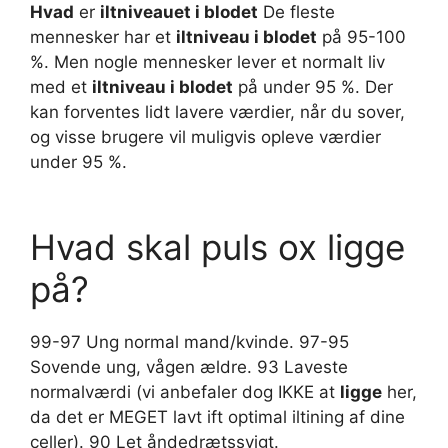
Hvad
er
iltniveauet i blodet
De fleste
mennesker har et
iltniveau i blodet
på 95-100
%. Men nogle mennesker lever et normalt liv
med et
iltniveau i blodet
på under 95 %. Der
kan forventes lidt lavere værdier, når du sover,
og visse brugere vil muligvis opleve værdier
under 95 %.
Hvad skal puls ox ligge
på?
99-97 Ung normal mand/kvinde. 97-95
Sovende ung, vågen ældre. 93 Laveste
normalværdi (vi anbefaler dog IKKE at
ligge
her,
da det er MEGET lavt ift optimal iltining af dine
celler). 90 Let åndedrætssvigt.