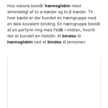
Hos voksne består
hæmoglobin
mest
almindeligt af to α-kæder og to β-kæder. Til
hver kæde er der bundet en hæmgruppe med
en ikke-kovalent binding. En hæmgruppe består
af en porfyrin-ring med Fe(
II
) i midten, hvortil
der er bundet en histidin. Ilt
bindes
til
hæmoglobin
ved at
bindes
til jernionen.