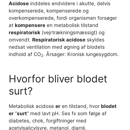
Acidose
inddeles endvidere i akutte, delvis
kompenserede, kompenserede og
overkompenserede, fordi organismen forsøger
at
kompensere
en metabolisk tilstand
respiratorisk
(vejrtrækningsmæssigt) og
omvendt.
Respiratorisk acidose
skyldes
nedsat ventilation med øgning af blodets
indhold af CO
. Årsager: Kronisk lungesygdom.
2
Hvorfor bliver blodet
surt?
Metabolisk acidose
er
en tilstand, hvor
blodet
er
”
surt
” med lavt pH. Ses fx som følge af
diabetes, chok, forgiftninger med
acetylsalicylsyre, metanol, diarré,