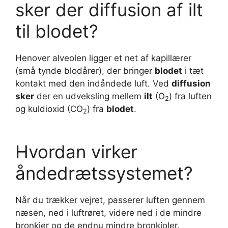
sker der diffusion af ilt
til blodet?
Henover alveolen ligger et net af kapillærer
(små tynde blodårer), der bringer
blodet
i tæt
kontakt med den indåndede luft. Ved
diffusion
sker
der en udveksling mellem
ilt
(O
) fra luften
2
og kuldioxid (CO
) fra
blodet
.
2
Hvordan virker
åndedrætssystemet?
Når du trækker vejret, passerer luften gennem
næsen, ned i luftrøret, videre ned i de mindre
bronkier og de endnu mindre bronkioler.