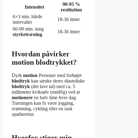
90-95 %
Intensitet
restitution
6×3 min. hårde
18-36 timer
intervaller
60-90 min. tung
18-36 timer
styrketræning
Hvordan påvirker
motion blodtrykket?
Dyrk
motion
Personer med forhøjet
blodtryk
kan sænke deres diastoliske
blodtryk
(det lave tal) med ca. 5
millimeter kviksølv (mmHg) ved at
motionere
en halv time hver dag.
Træningen kan fx være jogging,
svømning, cykling eller en rask
spadseretur.
Hvorfor stiger min