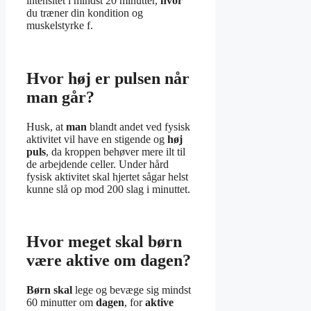
intensitet i mindst 20 minutter,
hvor
du træner din kondition og
muskelstyrke f.
Hvor høj er pulsen når
man går?
Husk, at
man
blandt andet ved fysisk
aktivitet vil have en stigende og
høj
puls
, da kroppen behøver mere ilt til
de arbejdende celler. Under hård
fysisk aktivitet skal hjertet sågar helst
kunne slå op mod 200 slag i minuttet.
Hvor meget skal børn
være aktive om dagen?
Børn skal
lege og bevæge sig mindst
60 minutter om
dagen
, for
aktive