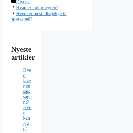
Kategorier
Diverse
Hvad er kulturbegreb?
Hvem er mest tilbøjelige til
spørgsmål?
Nyeste
artikler
Hva
d
lave
r en
salg
sage
nt?
Hvo
r
kan
jeg
gå