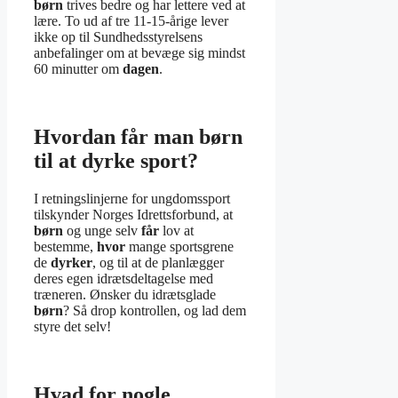
børn
trives bedre og har lettere ved at
lære. To ud af tre 11-15-årige lever
ikke op til Sundhedsstyrelsens
anbefalinger om at bevæge sig mindst
60 minutter om
dagen
.
Hvordan får man børn
til at dyrke sport?
I retningslinjerne for ungdomssport
tilskynder Norges Idrettsforbund, at
børn
og unge selv
får
lov at
bestemme,
hvor
mange sportsgrene
de
dyrker
, og til at de planlægger
deres egen idrætsdeltagelse med
træneren. Ønsker du idrætsglade
børn
? Så drop kontrollen, og lad dem
styre det selv!
Hvad for nogle