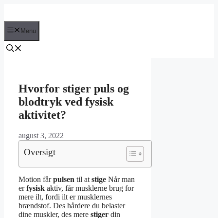
Hop
til
indhold
Menu
Hvorfor stiger puls og
blodtryk ved fysisk
aktivitet?
august 3, 2022
Oversigt
Motion får
pulsen
til at
stige
Når man
er
fysisk
aktiv, får musklerne brug for
mere ilt, fordi ilt er musklernes
brændstof. Des hårdere du belaster
dine muskler, des mere
stiger
din