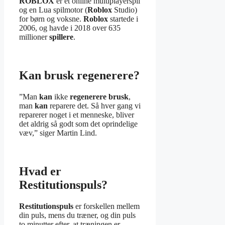
ROBLOX
er et online multiplayerspil
og en Lua spilmotor (
Roblox
Studio)
for børn og voksne.
Roblox
startede i
2006, og havde i 2018 over 635
millioner
spillere
.
Kan brusk regenerere?
”Man
kan
ikke
regenerere brusk
,
man
kan
reparere det. Så hver gang vi
reparerer noget i et menneske, bliver
det aldrig så godt som det oprindelige
væv,” siger Martin Lind.
Hvad er
Restitutionspuls?
Restitutionspuls
er forskellen mellem
din puls, mens du træner, og din puls
to minutter efter, at træningen er