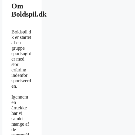
Om
Boldspil.dk
Boldspil.d
k er startet
af en
gruppe
sportsnørd
er med
stor
erfaring
indenfor
sportsverd
en.
Igennem
en
årrække
har vi
samlet
mange af
de
spørgmål