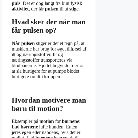
puls
. Det er dog langt fra kun
fysisk
aktivitet
, der får
pulsen
til at
stige
.
Hvad sker der når man
får pulsen op?
Når pulsen
stiger er det et tegn på, at
musklerne har brug for øget tilførsel af
ilt og næringsstoffer. Ilt og
næringsstoffer transporteres via
blodbanerne. Hjertet begynder derfor
at slå hurtigere for at pumpe blodet
hurtigere rundt i kroppen.
Hvordan motivere man
børn til motion?
Eksempler på
motion
for
børnene
:
Lad
børnene
lufte hunden. Enten
jeres egen eller naboens, hvis det er
muligt. Lad
børnene
lege spark til