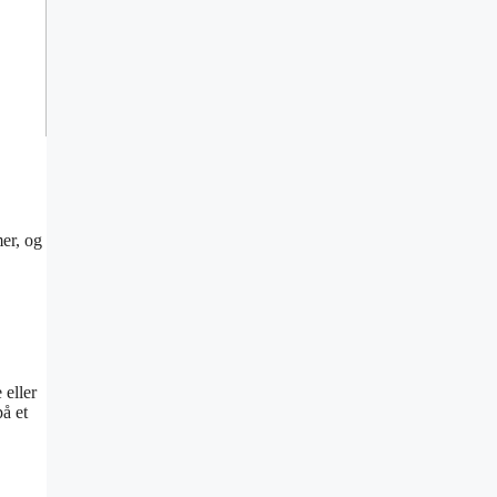
er, og
 eller
å et