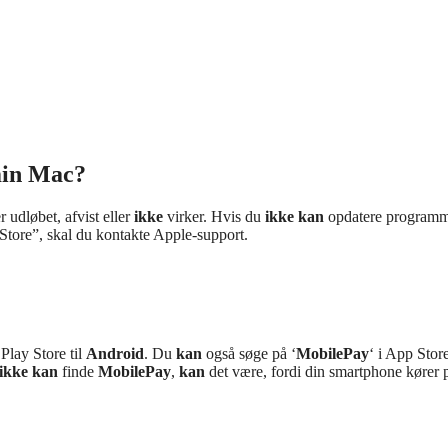
min Mac?
 udløbet, afvist eller
ikke
virker. Hvis du
ikke kan
opdatere programm
Store”, skal du kontakte Apple-support.
Play Store til
Android
. Du
kan
også søge på ‘
MobilePay
‘ i App Store
ikke kan
finde
MobilePay
,
kan
det være, fordi din smartphone kører p