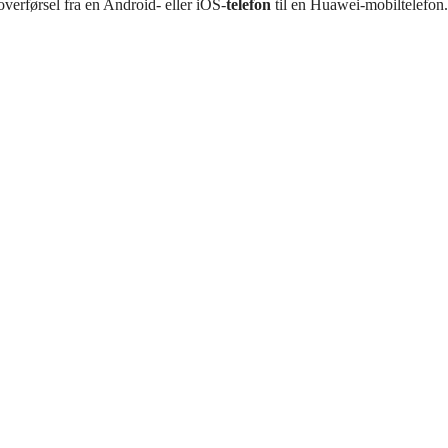
verførsel fra en Android- eller iOS-
telefon
til en Huawei-mobiltelefon.