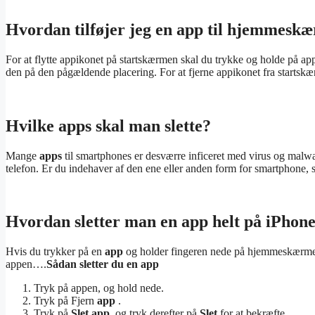
Hvordan tilføjer jeg en app til hjemmesk
For at flytte appikonet på startskærmen skal du trykke og holde på appe
den på den pågældende placering. For at fjerne appikonet fra startsk
Hvilke apps skal man slette?
Mange
apps
til smartphones er desværre inficeret med virus og malw
telefon. Er du indehaver af den ene eller anden form for smartphone, 
Hvordan sletter man en app helt på iPhon
Hvis du trykker på en
app
og holder fingeren nede på hjemmeskærme
appen….
Sådan
sletter
du en
app
Tryk på appen, og hold nede.
Tryk på Fjern
app
.
Tryk på
Slet app
, og tryk derefter på
Slet
for at bekræfte.