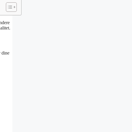
endere
litet.
r
dine