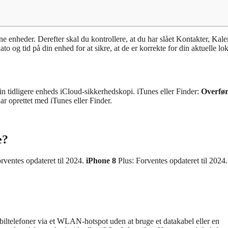
e enheder. Derefter skal du kontrollere, at du har slået Kontakter, Kal
ato og tid på din enhed for at sikre, at de er korrekte for din aktuelle loka
din tidligere enheds iCloud-sikkerhedskopi. iTunes eller Finder:
Overfø
ar oprettet med iTunes eller Finder.
e?
orventes opdateret til 2024.
iPhone 8
Plus: Forventes opdateret til 2024.
biltelefoner via et WLAN-hotspot uden at bruge et datakabel eller en