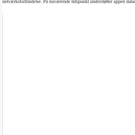
netværksforbindelse. På nuværende tidspunkt understøtter appen datao