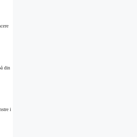
acere
å din
stre i