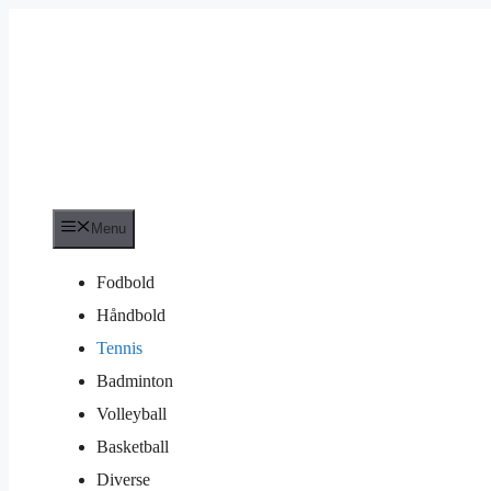
Hop
til
indhold
Menu
Fodbold
Håndbold
Tennis
Badminton
Volleyball
Basketball
Diverse