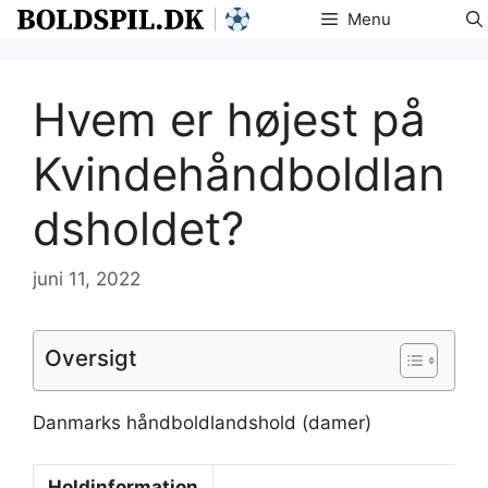
Hop
Menu
til
indhold
Hvem er højest på
Kvindehåndboldlan
dsholdet?
juni 11, 2022
Oversigt
Danmarks håndboldlandshold (damer)
Holdinformation